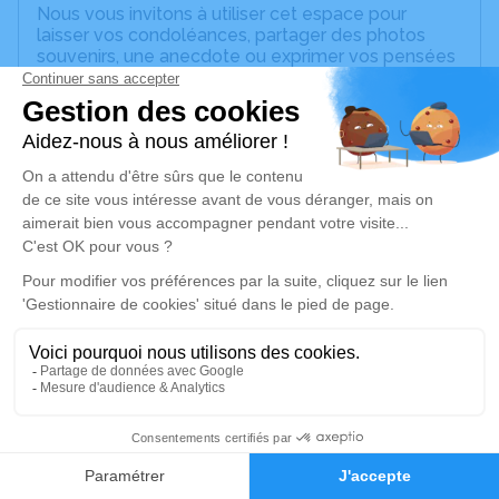
Nous vous invitons à utiliser cet espace pour
laisser vos condoléances, partager des photos
souvenirs, une anecdote ou exprimer vos pensées
à travers des poèmes ou des textes. Cet endroit
est un lieu d'expression dédié à honorer la
mémoire d’André COUPIEZ.
Un service de plantation d’arbre hommage est
disponible ici
.
Je rends hommage
Cérémonie civile
Ce service se déroulera dans l'intimité
familiale
Je rends hommage
11
Faire-part
Hommages
Déroulé des obsèques