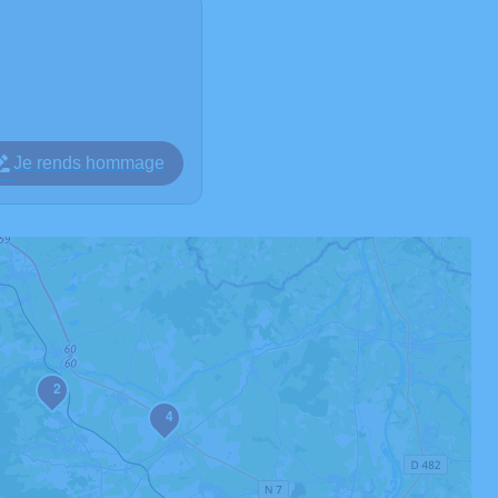
Je rends hommage
2
4