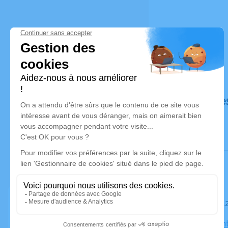
Déroulé de
Le mardi 
Église Sain