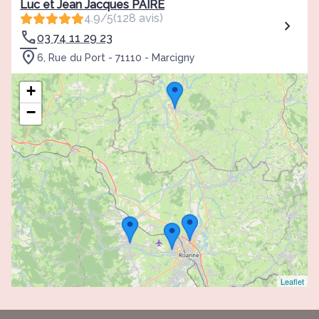
Luc et Jean Jacques PAIRE
4.9/5
(128 avis)
03 74 11 29 23
6, Rue du Port - 71110 - Marcigny
+
−
Leaflet