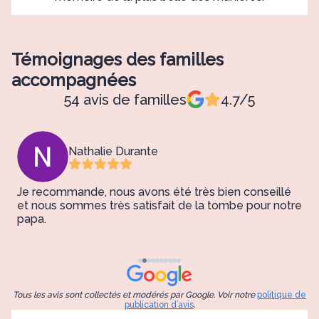
Témoignages des familles
accompagnées
54 avis de familles
4.7/5
Nathalie Durante
Je recommande, nous avons été très bien conseillé
M
et nous sommes très satisfait de la tombe pour notre
l
papa.
e
d
p
r
Tous les avis sont collectés et modérés par Google. Voir notre
politique de
publication d’avis
.