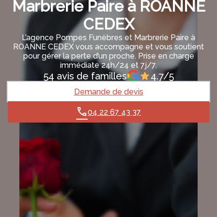
Marbrerie Paire à ROANNE
CEDEX
L’agence Pompes Funèbres et Marbrerie Paire à
ROANNE CEDEX vous accompagne et vous soutient
pour gérer la perte d’un proche. Prise en charge
immédiate 24h/24 et 7j/7.
54 avis de familles
4.7/5
Demande de devis
04 22 67 43 37