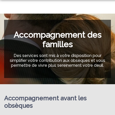
NOS SERVICES
NOS AGENCES
ORGANISER DES OBSÈQUES
MAISON FUNÉRAIRE DU BRIONNAIS
MARCIGNY
PRÉVOIR SES OBSÈQUES
ESPACES HOMMAGES
Accompagnement des
RIORGES
MONUMENTS FUNÉRAIRES
familles
RENAISON
SERVICES AUX FAMILLES
Des services sont mis à votre disposition pour
simplifier votre contribution aux obsèques et vous
permettre de vivre plus sereinement votre deuil.
Accompagnement avant les
obsèques