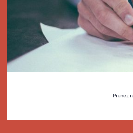
Prenez r