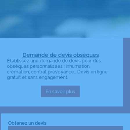
Demande de devis obsèques
Établissez une demande de devis pour des
obsèques personnalisées : inhumation,
crémation, contrat prévoyance… Devis en ligne
gratuit et sans engagement.
En savoir plus
:
Demande
de
devis
obsèques
Obtenez un devis