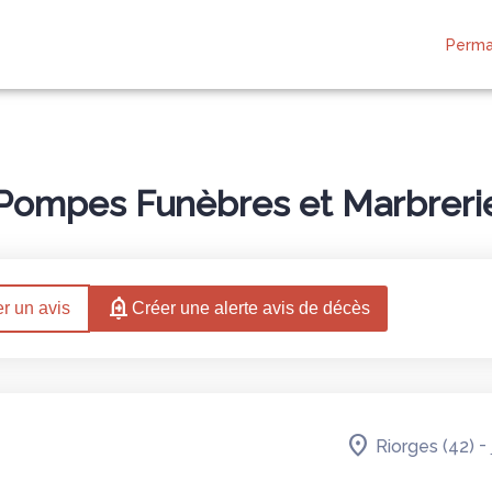
Perma
IONNAIS
ESPACES HOMMAGES
Pompes Funèbres et Marbrerie 
r un avis
Créer une alerte avis de décès
-
Riorges (42)