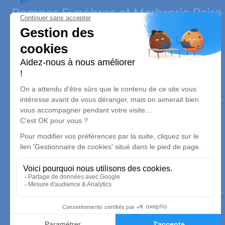
Pompes Funèbres et Marbrerie Paire
Nos agences
Mably- Pompes funèbres & Marbrerie Jean Luc et Jean
Jacques PAIRE
04 58 46 46 87
contact-mably@pfpaire.fr
5 Route de Briennon MABLY - BP60013 - 42311 -
ROANNE CEDEX
4.8/5 - 104 avis
Marcigny - Pompes funèbres & Marbrerie Jean Luc et
Jean Jacques PAIRE
03 74 11 29 23
contact-marcigny@pfpaire.fr