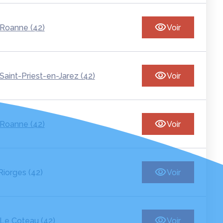
Roanne (42)
Voir
Saint-Priest-en-Jarez (42)
Voir
Roanne (42)
Voir
Riorges (42)
Voir
Le Coteau (42)
Voir