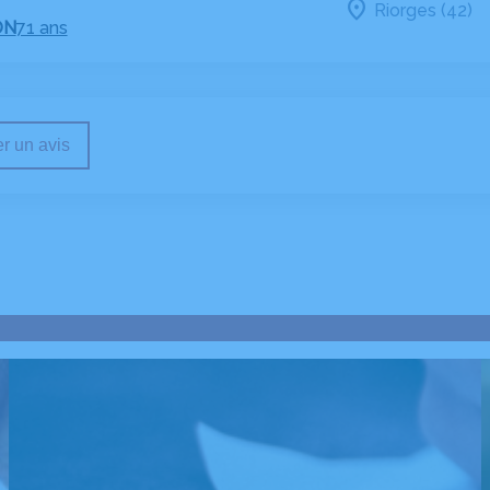
Riorges (42)
ON
71 ans
r un avis