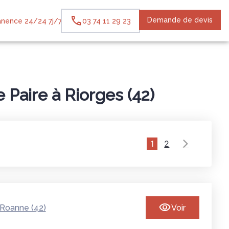
Demande de devis
nence 24/24 7j/7
03 74 11 29 23
Paire à Riorges (42)
1
2
Roanne (42)
Voir