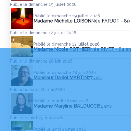
Publié le dimanche 19 juillet 2026
Publié le dimanche 19 juillet 2026
Madame Michelle LOISON
Née FARJOT
- 89
Publié le dimanche 12 juillet 2026
Publié le dimanche 12 juillet 2026
Madame Nicole POTHIER
Née RIVET
- 84 an
Publié le dimanche 28 juin 2026
Publié le dimanche 28 juin 2026
Monsieur Daniel MARTIN
77 ans
Publié le mardi 26 mai 2026
Publié le mardi 26 mai 2026
Madame Maryline BALDUCCI
61 ans
Publié le lundi 25 mai 2026
Publié le lundi 25 mai 2026